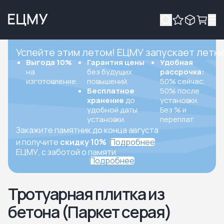
Успейте этим летом! ЕЦМУ запускает летн
Выгода 10%
Гарантия цены
Удобная
на
без будущих
рассрочка:
изготовление.
повышений.
50% сейчас,
Бесплатное
50% после
хранение
до
установки.
удобной даты
Без % и
установки.
переплат.
Закажите памятник до конца августа
и получите
скидку 10%
Подробнее
ЕЦМУ, с заботой о памяти
Подробнее
Тротуарная плитка из
бетона (Паркет серая)