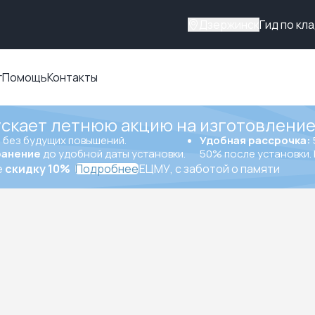
Дзержинск
Гид по кл
г
Помощь
Контакты
ускает летнюю акцию на изготовление
ы
без будущих повышений.
Удобная рассрочка:
ранение
до удобной даты установки.
50% после установки. 
е
скидку 10%
Подробнее
ЕЦМУ, с заботой о памяти