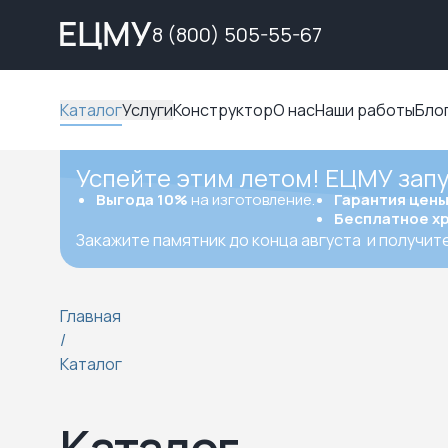
8 (800) 505-55-67
Каталог
Услуги
Конструктор
О нас
Наши работы
Бло
Успейте этим летом! ЕЦМУ зап
Выгода 10%
на изготовление.
Гарантия цен
Бесплатное х
Закажите памятник до конца августа
и получит
Главная
/
Каталог
Каталог