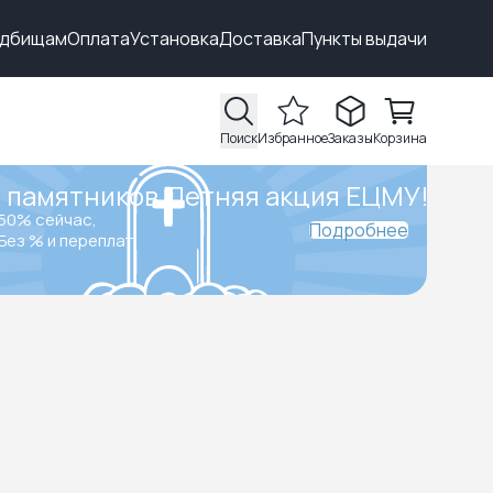
адбищам
Оплата
Установка
Доставка
Пункты выдачи
Поиск
Избранное
Заказы
Корзина
 памятников.
Летняя акция ЕЦМУ!
50% сейчас,
Подробнее
Без % и переплат.