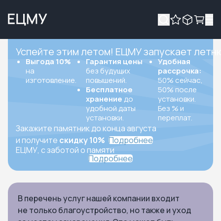
Успейте этим летом! ЕЦМУ запускает летн
Выгода 10%
Гарантия цены
Удобная
на
без будущих
рассрочка:
изготовление.
повышений.
50% сейчас,
Бесплатное
50% после
хранение
до
установки.
удобной даты
Без % и
установки.
переплат.
Закажите памятник до конца августа
и получите
скидку 10%
Подробнее
ЕЦМУ, с заботой о памяти
Подробнее
В перечень услуг нашей компании входит
не только благоустройство, но также и уход