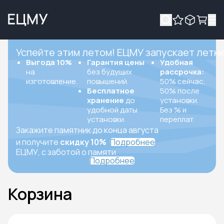
Успейте этим летом! ЕЦМУ запускает летн
Выгода 10%
Гарантия цены
Удобная
на
без будущих
рассрочка:
изготовление.
повышений.
50% сейчас,
Бесплатное
50% после
хранение
до
установки.
удобной даты
Без % и
установки.
переплат.
Закажите памятник до конца августа
и получите
скидку 10%
Подробнее
ЕЦМУ, с заботой о памяти
Подробнее
Корзина