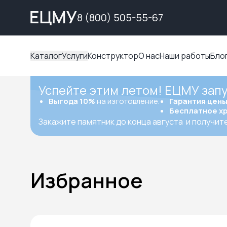
8 (800) 505-55-67
Каталог
Услуги
Конструктор
О нас
Наши работы
Бло
Успейте этим летом! ЕЦМУ зап
Выгода 10%
на изготовление.
Гарантия цен
Бесплатное х
Закажите памятник до конца августа
и получит
Избранное