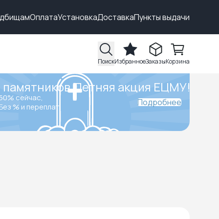
адбищам
Оплата
Установка
Доставка
Пункты выдачи
Поиск
Избранное
Заказы
Корзина
 памятников.
Летняя акция ЕЦМУ!
50% сейчас,
Подробнее
Без % и переплат.