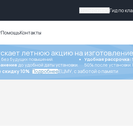
Дзержинск
Гид по кл
г
Помощь
Контакты
ускает летнюю акцию на изготовление
ы
без будущих повышений.
Удобная рассрочка:
ранение
до удобной даты установки.
50% после установки. 
е
скидку 10%
Подробнее
ЕЦМУ, с заботой о памяти