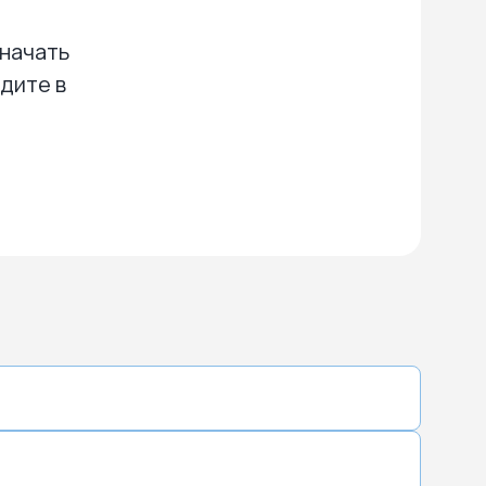
 начать
дите в