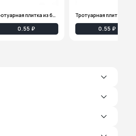
Тротуарная плитка из бетона (Гладкая серая) ТП004
Тротуарная плитка из бетона (Калифорния се
0.55 ₽
0.55 ₽