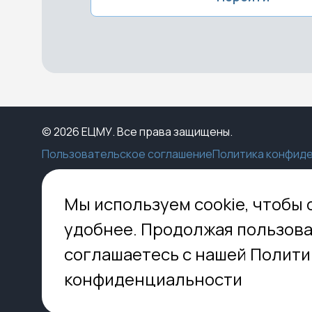
© 2026 ЕЦМУ. Все права защищены.
Пользовательское соглашение
Политика конфид
Каталог
Конструктор
Пункты выдачи
Ко
Мы используем cookie, чтобы 
Услуги
О нас
Доставка
МО,
удобнее. Продолжая пользова
8 
Блог
Оплата
соглашаетесь с нашей Полити
Помощь
Установка
inf
Контакты
Гид по кладбищам
конфиденциальности
FAQ