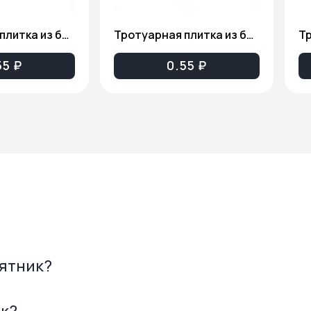
Тротуарная плитка из бетона (8 кирпичей серая) ТП001
Тротуарная плитка из бетона (12 кирпичей серая) ТП002
55 ₽
0.55 ₽
мятник?