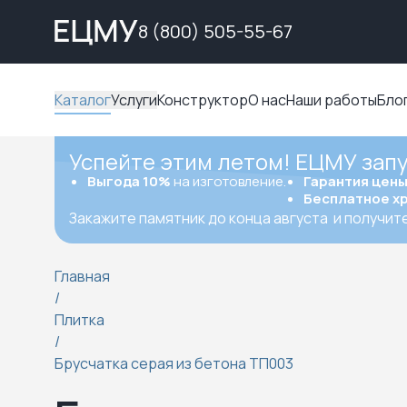
8 (800) 505-55-67
Каталог
Услуги
Конструктор
О нас
Наши работы
Бло
Успейте этим летом! ЕЦМУ зап
Выгода 10%
на изготовление.
Гарантия цен
Бесплатное х
Закажите памятник до конца августа
и получит
Главная
/
Плитка
/
Брусчатка серая из бетона ТП003