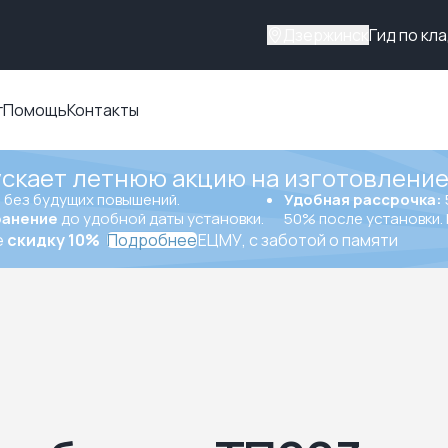
Дзержинск
Гид по кл
г
Помощь
Контакты
ускает летнюю акцию на изготовление
ы
без будущих повышений.
Удобная рассрочка:
ранение
до удобной даты установки.
50% после установки. 
е
скидку 10%
Подробнее
ЕЦМУ, с заботой о памяти