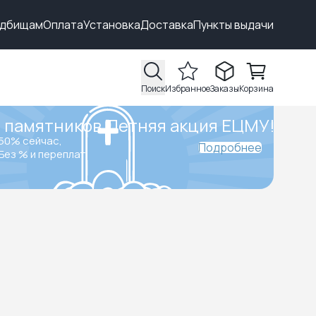
адбищам
Оплата
Установка
Доставка
Пункты выдачи
Поиск
Избранное
Заказы
Корзина
 памятников.
Летняя акция ЕЦМУ!
50% сейчас,
Подробнее
Без % и переплат.