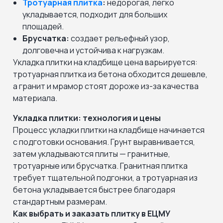
Тротуарная плитка
:
недорогая, легко
укладывается, подходит для больших
площадей.
Брусчатка:
создает рельефный узор,
долговечна и устойчива к нагрузкам.
Укладка плитки на кладбище цена варьируется:
тротуарная плитка из бетона обходится дешевле,
а гранит и мрамор стоят дороже из-за качества
материала.
Укладка плитки: технология и цены
Процесс укладки плитки на кладбище начинается
с подготовки основания. Грунт выравнивается,
затем укладываются плиты — гранитные,
тротуарные или брусчатка. Гранитная плитка
требует тщательной подгонки, а тротуарная из
бетона укладывается быстрее благодаря
стандартным размерам.
Как выбрать и заказать плитку в ЕЦМУ