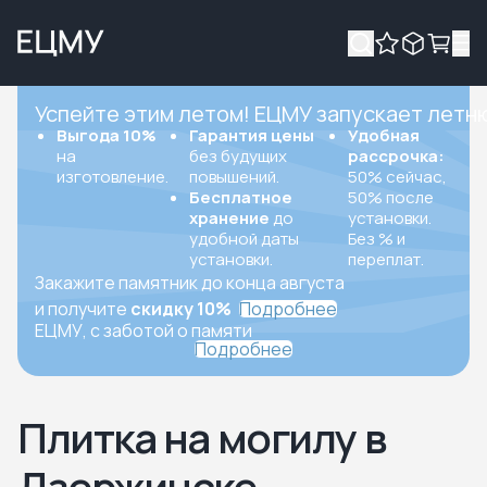
Успейте этим летом! ЕЦМУ запускает летн
Выгода 10%
Гарантия цены
Удобная
на
без будущих
рассрочка:
изготовление.
повышений.
50% сейчас,
Бесплатное
50% после
хранение
до
установки.
удобной даты
Без % и
установки.
переплат.
Закажите памятник до конца августа
и получите
скидку 10%
Подробнее
ЕЦМУ, с заботой о памяти
Подробнее
Плитка на могилу в
Дзержинске