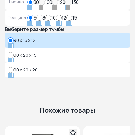
Ширина
80
100
120
130
Толщина
5
8
10
12
15
Выберите размер тумбы
90 x 15 x 12
90 x 20 x 15
90 x 20 x 20
Похожие товары