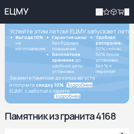
Успейте этим летом! ЕЦМУ запускает летн
Выгода 10%
Гарантия цены
Удобная
на
без будущих
рассрочка:
изготовление.
повышений.
50% сейчас,
Бесплатное
50% после
хранение
до
установки.
удобной даты
Без % и
установки.
переплат.
Закажите памятник до конца августа
и получите
скидку 10%
Подробнее
ЕЦМУ, с заботой о памяти
Подробнее
Памятник из гранита 4168