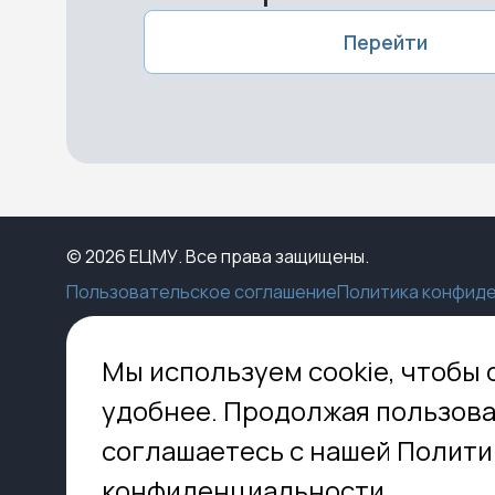
Перейти
© 2026 ЕЦМУ. Все права защищены.
Пользовательское соглашение
Политика конфид
Каталог
Конструктор
Пункты выдачи
Ко
Мы используем cookie, чтобы 
Услуги
О нас
Доставка
МО,
удобнее. Продолжая пользова
8 
Блог
Оплата
соглашаетесь с нашей Полити
Помощь
Установка
inf
Контакты
Гид по кладбищам
конфиденциальности