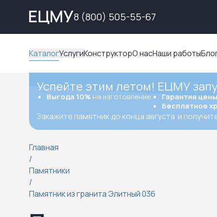
8 (800) 505-55-67
Каталог
Услуги
Конструктор
О нас
Наши работы
Бло
Успейте этим летом! ЕЦМУ зап
Выгода 10%
на изготовление.
Гарантия цен
Бесплатное х
Закажите памятник до конца августа
и получит
Главная
/
Памятники
/
Памятник из гранита Элитный 036