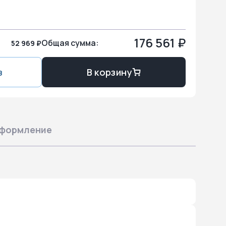
176 561 ₽
Общая сумма:
52 969 ₽
з
В корзину
формление