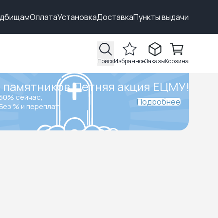
адбищам
Оплата
Установка
Доставка
Пункты выдачи
Поиск
Избранное
Заказы
Корзина
 памятников.
Летняя акция ЕЦМУ!
50% сейчас,
Подробнее
Без % и переплат.