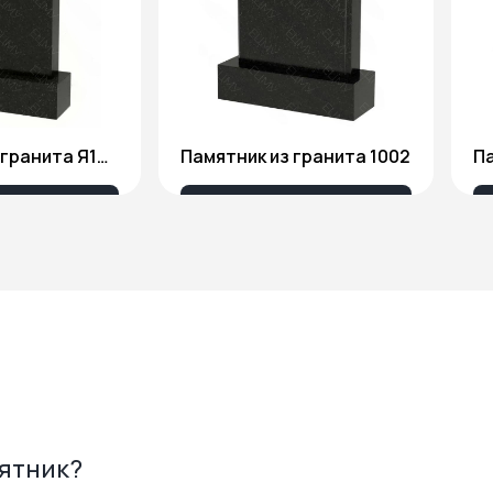
Памятник из гранита Я1806
Памятник из гранита 1002
Па
175 ₽
18 676 ₽
мятник?