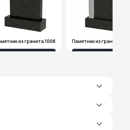
мятник из гранита 1008
Памятник из гранита Я1
18 032 ₽
51 578 ₽