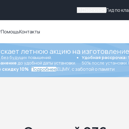
Дзержинск
Гид по кл
г
Помощь
Контакты
ускает летнюю акцию на изготовление
ы
без будущих повышений.
Удобная рассрочка:
ранение
до удобной даты установки.
50% после установки. 
е
скидку 10%
Подробнее
ЕЦМУ, с заботой о памяти