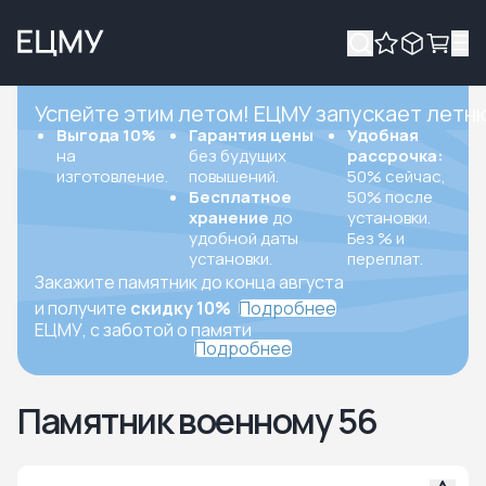
Успейте этим летом! ЕЦМУ запускает летн
Выгода 10%
Гарантия цены
Удобная
на
без будущих
рассрочка:
изготовление.
повышений.
50% сейчас,
Бесплатное
50% после
хранение
до
установки.
удобной даты
Без % и
установки.
переплат.
Закажите памятник до конца августа
и получите
скидку 10%
Подробнее
ЕЦМУ, с заботой о памяти
Подробнее
Памятник военному 56