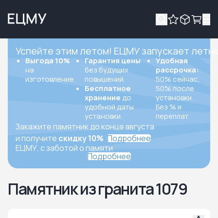
Успейте этим летом! ЕЦМУ запускает летн
Выгода 10%
Гарантия цены
Удобная
на
без будущих
рассрочка:
изготовление.
повышений.
50% сейчас,
Бесплатное
50% после
хранение
до
установки.
удобной даты
Без % и
установки.
переплат.
Закажите памятник до конца августа
и получите
скидку 10%
Подробнее
ЕЦМУ, с заботой о памяти
Подробнее
Памятник из гранита 1079