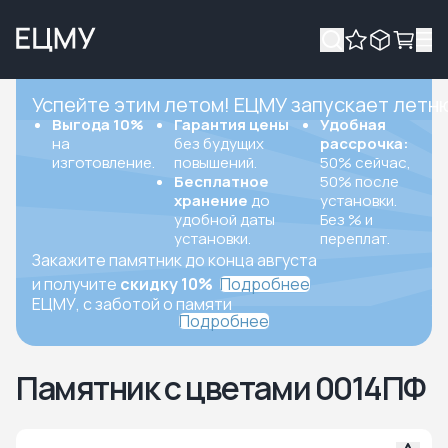
Успейте этим летом! ЕЦМУ запускает летн
Выгода 10%
Гарантия цены
Удобная
на
без будущих
рассрочка:
изготовление.
повышений.
50% сейчас,
Бесплатное
50% после
хранение
до
установки.
удобной даты
Без % и
установки.
переплат.
Закажите памятник до конца августа
и получите
скидку 10%
Подробнее
ЕЦМУ, с заботой о памяти
Подробнее
Памятник с цветами 0014ПФ