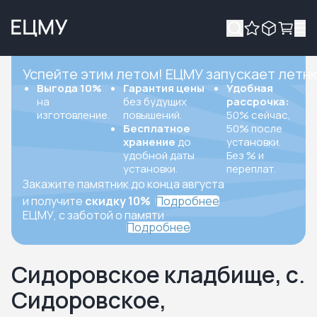
Успейте этим летом! ЕЦМУ запускает летн
Выгода 10%
Гарантия цены
Удобная
на
без будущих
рассрочка:
изготовление.
повышений.
50% сейчас,
Бесплатное
50% после
хранение
до
установки.
удобной даты
Без % и
установки.
переплат.
Закажите памятник до конца августа
и получите
скидку 10%
Подробнее
ЕЦМУ, с заботой о памяти
Подробнее
Сидоровское кладбище, с.
Сидоровское,