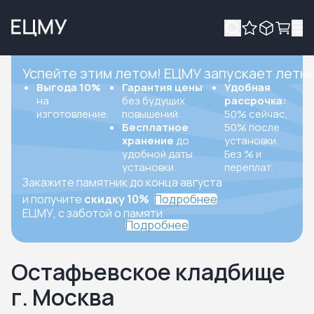
Успейте этим летом! ЕЦМУ запускает летн
Выгода 10%
Гарантия цены
Удобная
на
без будущих
рассрочка:
изготовление.
повышений.
50% сейчас,
Бесплатное
50% после
хранение
до
установки.
удобной даты
Без % и
установки.
переплат.
Закажите памятник до конца августа
и получите
скидку 10%
Подробнее
ЕЦМУ, с заботой о памяти
Подробнее
Остафьевское кладбище
г. Москва