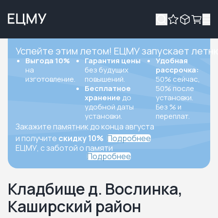
Успейте этим летом! ЕЦМУ запускает летн
Выгода 10%
Гарантия цены
Удобная
на
без будущих
рассрочка:
изготовление.
повышений.
50% сейчас,
Бесплатное
50% после
хранение
до
установки.
удобной даты
Без % и
установки.
переплат.
Закажите памятник до конца августа
и получите
скидку 10%
Подробнее
ЕЦМУ, с заботой о памяти
Подробнее
Кладбище д. Вослинка,
Каширский район