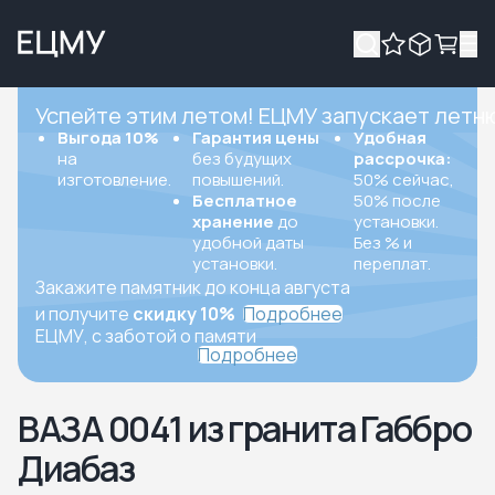
Успейте этим летом! ЕЦМУ запускает летн
Выгода 10%
Гарантия цены
Удобная
на
без будущих
рассрочка:
изготовление.
повышений.
50% сейчас,
Бесплатное
50% после
хранение
до
установки.
удобной даты
Без % и
установки.
переплат.
Закажите памятник до конца августа
и получите
скидку 10%
Подробнее
ЕЦМУ, с заботой о памяти
Подробнее
ВАЗА 0041 из гранита Габбро
Диабаз