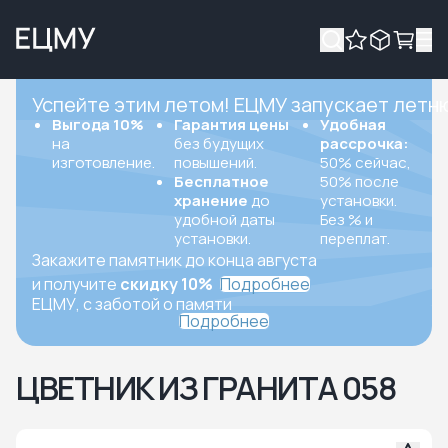
Успейте этим летом! ЕЦМУ запускает летн
Выгода 10%
Гарантия цены
Удобная
на
без будущих
рассрочка:
изготовление.
повышений.
50% сейчас,
Бесплатное
50% после
хранение
до
установки.
удобной даты
Без % и
установки.
переплат.
Закажите памятник до конца августа
и получите
скидку 10%
Подробнее
ЕЦМУ, с заботой о памяти
Подробнее
ЦВЕТНИК ИЗ ГРАНИТА 058