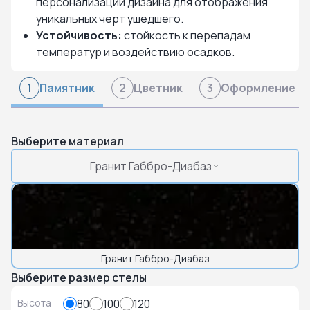
персонализации дизайна для отображения
уникальных черт ушедшего.
Устойчивость:
стойкость к перепадам
температур и воздействию осадков.
Памятник
Цветник
Оформление
1
2
3
Выберите материал
Гранит Габбро-Диабаз
Гранит Габбро-Диабаз
Выберите размер стелы
Высота
80
100
120