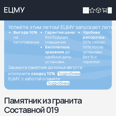
Успейте этим летом! ЕЦМУ запускает летн
Выгода 10%
Гарантия цены
Удобная
на
без будущих
рассрочка:
изготовление.
повышений.
50% сейчас,
Бесплатное
50% после
хранение
до
установки.
удобной даты
Без % и
установки.
переплат.
Закажите памятник до конца августа
и получите
скидку 10%
Подробнее
ЕЦМУ, с заботой о памяти
Подробнее
Памятник из гранита
Составной 019